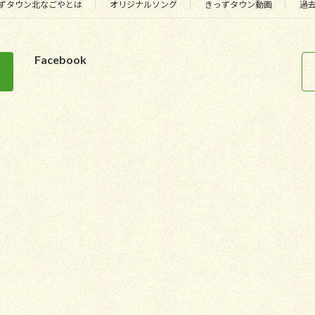
ずタウン北なごやとは
オリジナルソング
きっずタウン動画
過
Facebook