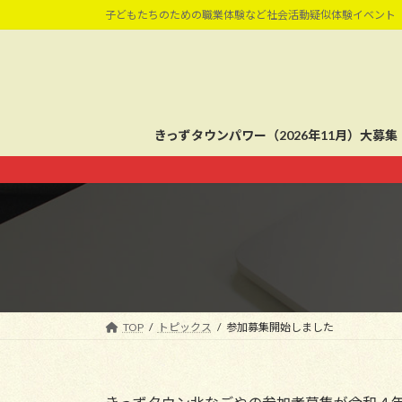
コ
ナ
子どもたちのための職業体験など社会活動疑似体験イベント
ン
ビ
テ
ゲ
ン
ー
ツ
シ
へ
ョ
きっずタウンパワー（2026年11月）大募集
ス
ン
キ
に
ッ
移
プ
動
TOP
トピックス
参加募集開始しました