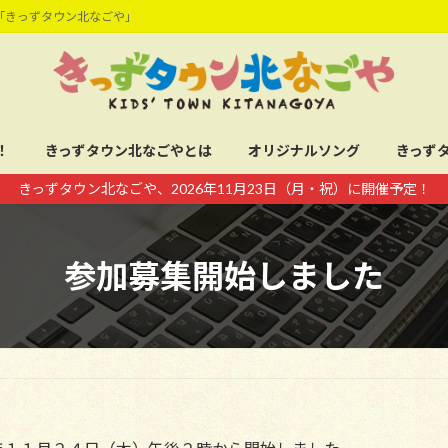
「きっずタウン北なごや」
！
きっずタウン北なごやとは
オリジナルソング
きっず
きっずタウン北なごや、2026年11月23日（月・祝）に開催予定！
参加募集開始しました