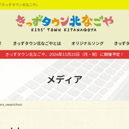
「きっずタウン北なごや」
！
きっずタウン北なごやとは
オリジナルソング
きっず
きっずタウン北なごや、2026年11月23日（月・祝）に開催予定！
メディア
ary_owarichuo