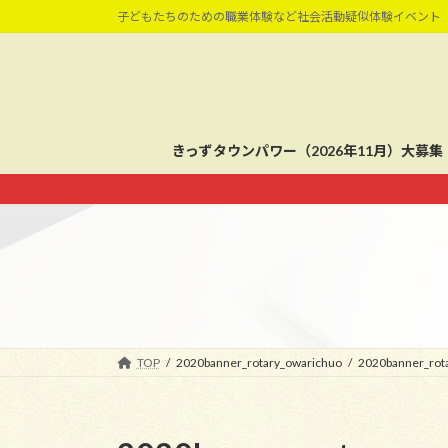
コ
ナ
子どもたちのための職業体験など社会活動疑似体験イベント
ン
ビ
テ
ゲ
ン
ー
ツ
シ
へ
ョ
きっずタウンパワー（2026年11月）大募集
ス
ン
キ
に
ッ
移
プ
動
TOP
2020banner_rotary_owarichuo
2020banner_rot