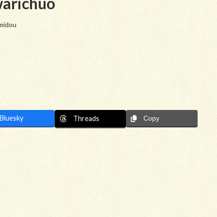
arichuo
midou
Bluesky
Threads
Copy