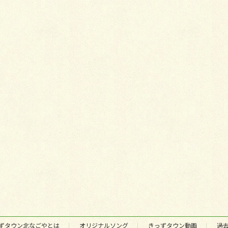
ずタウン北なごやとは
オリジナルソング
きっずタウン動画
過