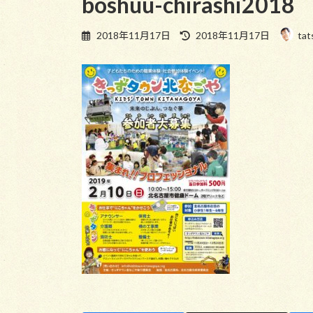
boshuu-chirashi2018
最
2018年11月17日
2018年11月17日
tat
終
更
新
日
時
: