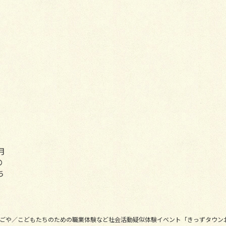
月
の
ち
ン北なごや／こどもたちのための職業体験など社会活動疑似体験イベント「きっずタウン北なごや」 Al