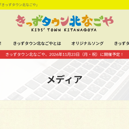
「きっずタウン北なごや」
！
きっずタウン北なごやとは
オリジナルソング
きっず
きっずタウン北なごや、2026年11月23日（月・祝）に開催予定！
メディア