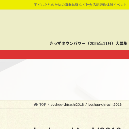
コ
ナ
子どもたちのための職業体験など社会活動疑似体験イベント
ン
ビ
テ
ゲ
ン
ー
ツ
シ
へ
ョ
きっずタウンパワー（2026年11月）大募集
ス
ン
キ
に
ッ
移
プ
動
TOP
boshuu-chirashi2018
boshuu-chirashi2018