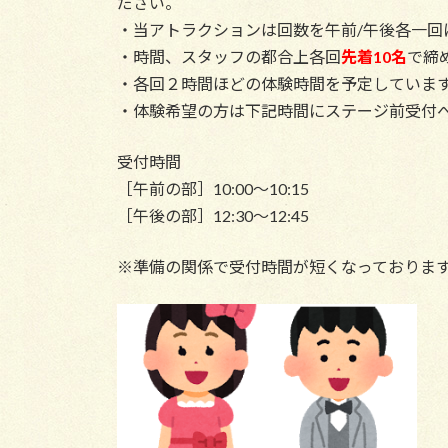
ださい。
・当アトラクションは回数を午前/午後各一回
・時間、スタッフの都合上各回
先着10名
で締
・各回２時間ほどの体験時間を予定していま
・体験希望の方は下記時間にステージ前受付
受付時間
［午前の部］10:00～10:15
［午後の部］12:30～12:45
※準備の関係で受付時間が短くなっておりま