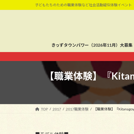
コ
ナ
子どもたちのための職業体験など社会活動疑似体験イベント
ン
ビ
テ
ゲ
ン
ー
ツ
シ
へ
ョ
きっずタウンパワー（2026年11月）大募集
ス
ン
キ
に
ッ
移
プ
動
【職業体験】『Kitana
TOP
2017
2017職業体験
【職業体験】『Kitanagoy